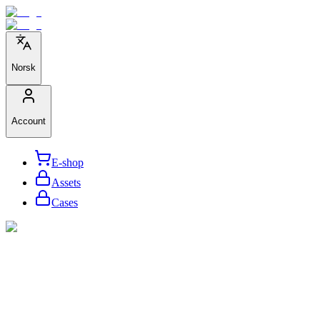
Norsk
Account
E-shop
Assets
Cases