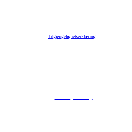
Tilgjengelighetserklæring
© 2026 Foxway
Privacy Policy