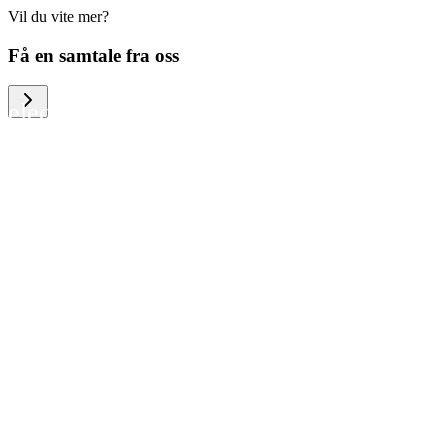
Vil du vite mer?
We help large organizations, the public
Få en samtale fra oss
sector and resellers of consumer
electronics to become more circular in
the way they think and act. To be
specific, we provide our partners and
customers with different services that
help them to manage mobile phones,
computers and other tech devices in a
way that is both cost-efficient and
sustainable.