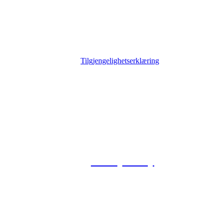
Tilgjengelighetserklæring
© 2026 Foxway
Privacy Policy