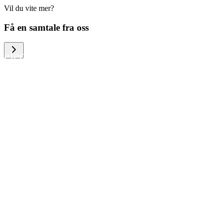
Vil du vite mer?
We help large organizations, the public
Få en samtale fra oss
sector and resellers of consumer
electronics to become more circular in
the way they think and act. To be
specific, we provide our partners and
customers with different services that
help them to manage mobile phones,
computers and other tech devices in a
way that is both cost-efficient and
sustainable.