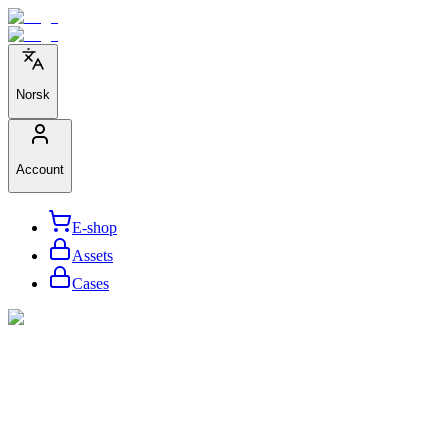
Norsk
Account
E-shop
Assets
Cases