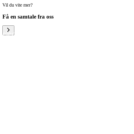
Vil du vite mer?
We help large organizations, the public
Få en samtale fra oss
sector and resellers of consumer
electronics to become more circular in
the way they think and act. To be
specific, we provide our partners and
customers with different services that
help them to manage mobile phones,
computers and other tech devices in a
way that is both cost-efficient and
sustainable.