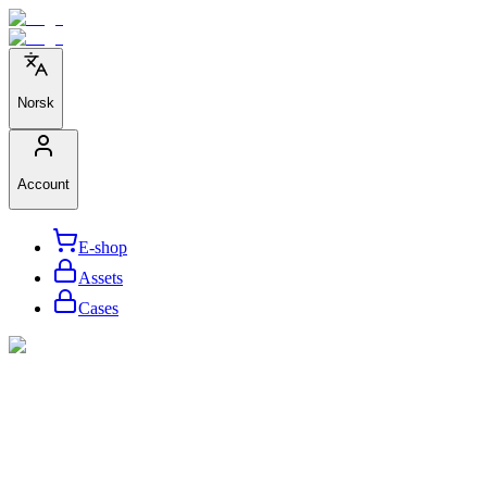
Norsk
Account
E-shop
Assets
Cases