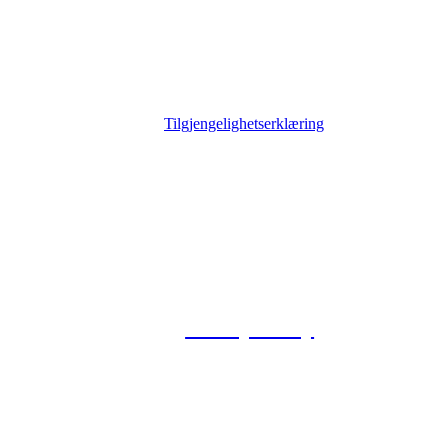
Tilgjengelighetserklæring
© 2026 Foxway
Privacy Policy