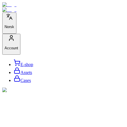
Norsk
Account
E-shop
Assets
Cases