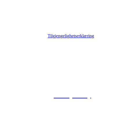
Tilgjengelighetserklæring
© 2026 Foxway
Privacy Policy