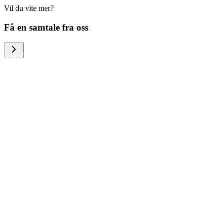
Vil du vite mer?
We help large organizations, the public
Få en samtale fra oss
sector and resellers of consumer
electronics to become more circular in
the way they think and act. To be
specific, we provide our partners and
customers with different services that
help them to manage mobile phones,
computers and other tech devices in a
way that is both cost-efficient and
sustainable.