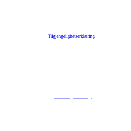
Tilgjengelighetserklæring
© 2026 Foxway
Privacy Policy