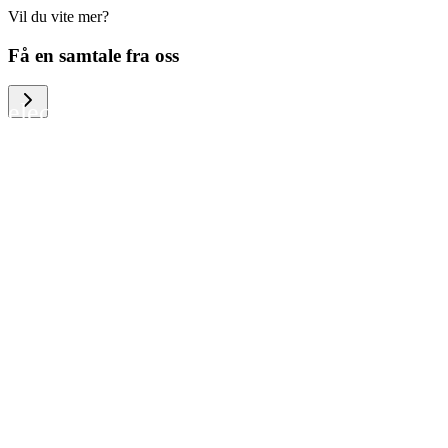
Vil du vite mer?
We help large organizations, the public
Få en samtale fra oss
sector and resellers of consumer
electronics to become more circular in
the way they think and act. To be
specific, we provide our partners and
customers with different services that
help them to manage mobile phones,
computers and other tech devices in a
way that is both cost-efficient and
sustainable.