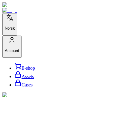
Norsk
Account
E-shop
Assets
Cases