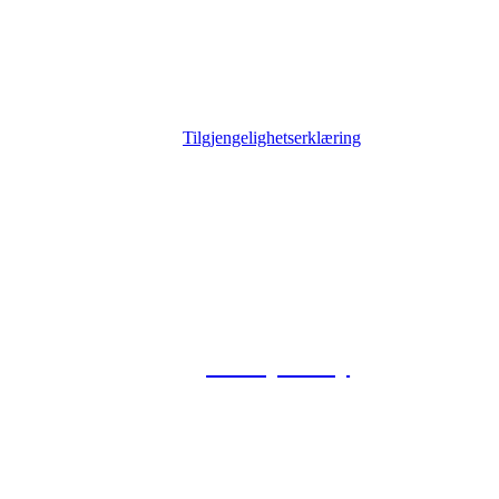
Tilgjengelighetserklæring
© 2026 Foxway
Privacy Policy