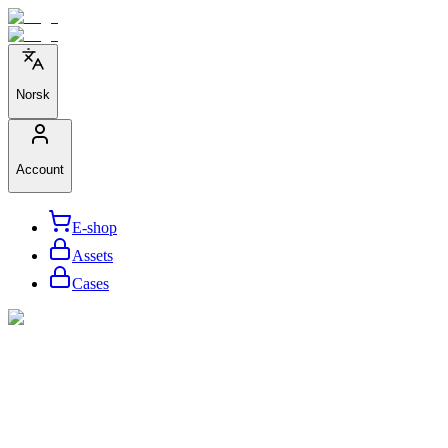
Norsk
Account
E-shop
Assets
Cases