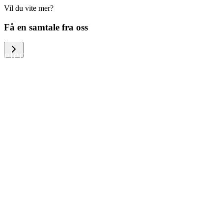
Vil du vite mer?
We help large organizations, the public
Få en samtale fra oss
sector and resellers of consumer
electronics to become more circular in
the way they think and act. To be
specific, we provide our partners and
customers with different services that
help them to manage mobile phones,
computers and other tech devices in a
way that is both cost-efficient and
sustainable.