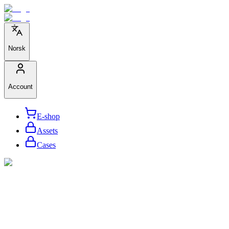
Norsk
Account
E-shop
Assets
Cases