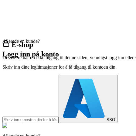
Allerede en kunde?
E-shop
Logg inn på konto
Dessverre har du ikke tilgang til denne siden, vennligst logg inn eller 
Skriv inn dine legitimasjoner for å få tilgang til kontoen din
SSO
Allerede en kunde?