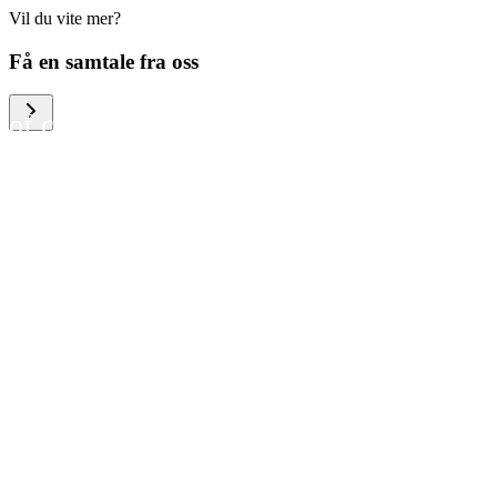
Vil du vite mer?
We help large organizations,
Få en samtale fra oss
the public sector and resellers
of consumer electronics to
become more circular in the
way they think and act. To be
specific, we provide our
partners and customers with
different services that help
them to manage mobile
phones, computers and other
tech devices in a way that is