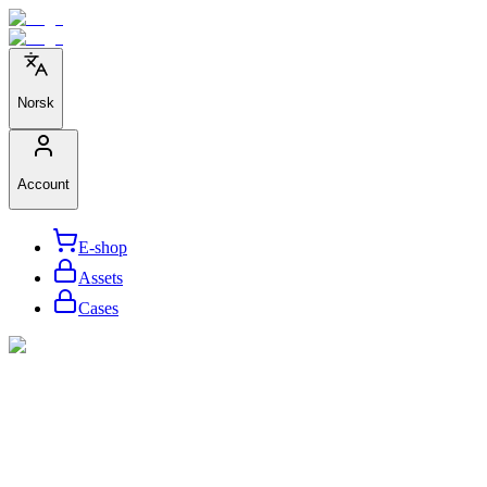
Norsk
Account
E-shop
Assets
Cases