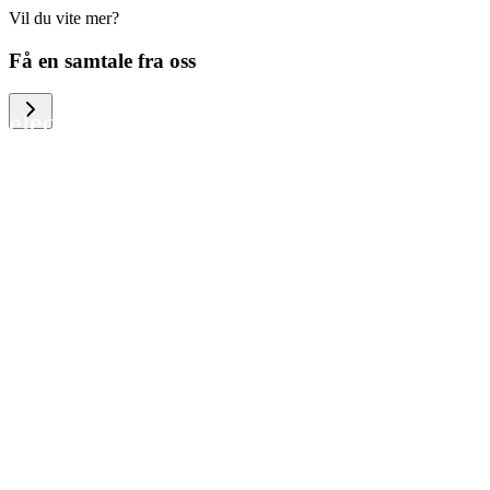
Vil du vite mer?
We help large organizations, the public
Få en samtale fra oss
sector and resellers of consumer
electronics to become more circular in
the way they think and act. To be
specific, we provide our partners and
customers with different services that
help them to manage mobile phones,
computers and other tech devices in a
way that is both cost-efficient and
sustainable.