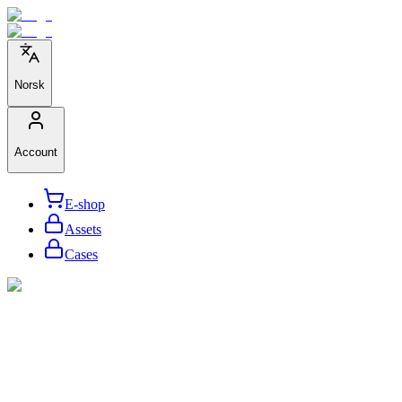
Norsk
Account
E-shop
Assets
Cases