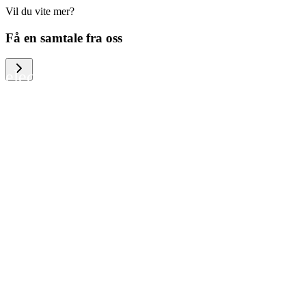
Vil du vite mer?
We help large organizations, the public
Få en samtale fra oss
sector and resellers of consumer
electronics to become more circular in
the way they think and act. To be
specific, we provide our partners and
customers with different services that
help them to manage mobile phones,
computers and other tech devices in a
way that is both cost-efficient and
sustainable.