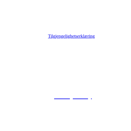
Tilgjengelighetserklæring
© 2026 Foxway
Privacy Policy