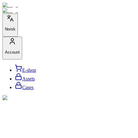
Norsk
Account
E-shop
Assets
Cases