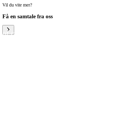
Vil du vite mer?
We help large organizations,
Få en samtale fra oss
the public sector and resellers
of consumer electronics to
become more circular in the
way they think and act. To be
specific, we provide our
partners and customers with
different services that help
them to manage mobile
phones, computers and other
tech devices in a way that is