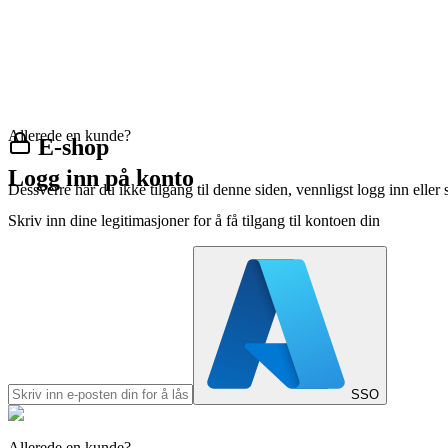
Allerede en kunde?
E-shop
Logg inn på konto
Dessverre har du ikke tilgang til denne siden, vennligst logg inn eller 
Skriv inn dine legitimasjoner for å få tilgang til kontoen din
SSO
Allerede en kunde?