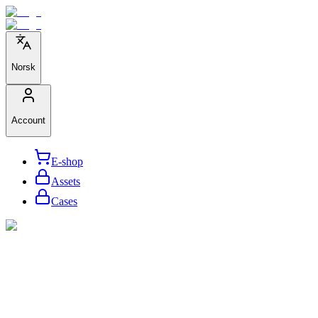
Norsk
Account
E-shop
Assets
Cases