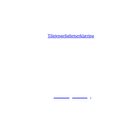
Tilgjengelighetserklæring
© 2026 Foxway
Privacy Policy