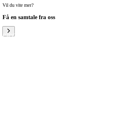
Vil du vite mer?
We help large organizations, the public
Få en samtale fra oss
sector and resellers of consumer
electronics to become more circular in
the way they think and act. To be
specific, we provide our partners and
customers with different services that
help them to manage mobile phones,
computers and other tech devices in a
way that is both cost-efficient and
sustainable.