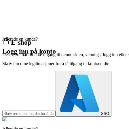
Allerede en kunde?
E-shop
Logg inn på konto
Dessverre har du ikke tilgang til denne siden, vennligst logg inn eller 
Skriv inn dine legitimasjoner for å få tilgang til kontoen din
SSO
Allerede en kunde?