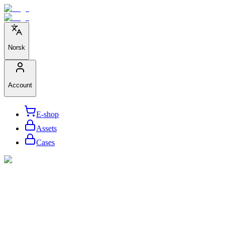
Norsk
Account
E-shop
Assets
Cases