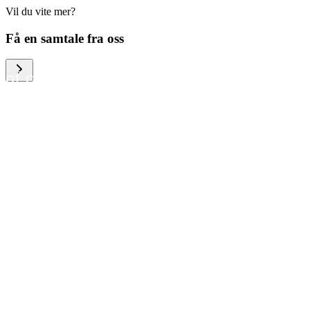
Vil du vite mer?
We help large organizations,
Få en samtale fra oss
the public sector and resellers
of consumer electronics to
become more circular in the
way they think and act. To be
specific, we provide our
partners and customers with
different services that help
them to manage mobile
phones, computers and other
tech devices in a way that is