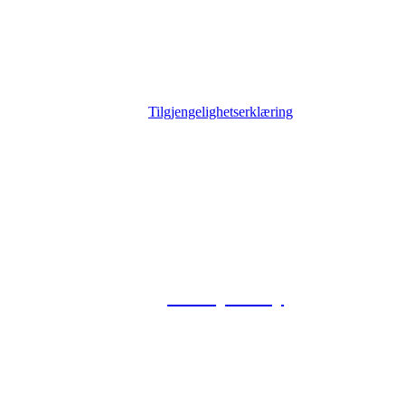
Tilgjengelighetserklæring
© 2026 Foxway
Privacy Policy