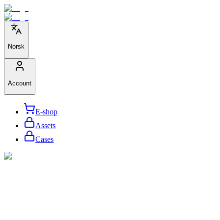
Norsk
Account
E-shop
Assets
Cases