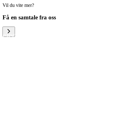
Vil du vite mer?
We help large organizations, the public
Få en samtale fra oss
sector and resellers of consumer
electronics to become more circular in
the way they think and act. To be
specific, we provide our partners and
customers with different services that
help them to manage mobile phones,
computers and other tech devices in a
way that is both cost-efficient and
sustainable.