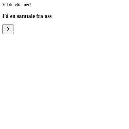
Vil du vite mer?
We help large organizations, the public
Få en samtale fra oss
sector and resellers of consumer
electronics to become more circular in
the way they think and act. To be
specific, we provide our partners and
customers with different services that
help them to manage mobile phones,
computers and other tech devices in a
way that is both cost-efficient and
sustainable.