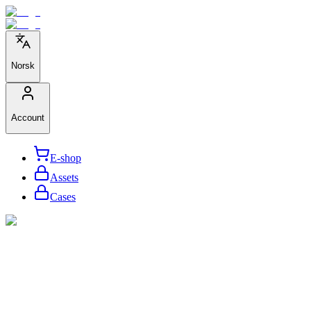
Norsk
Account
E-shop
Assets
Cases