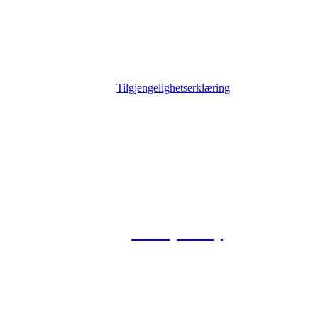
Tilgjengelighetserklæring
© 2026 Foxway
Privacy Policy