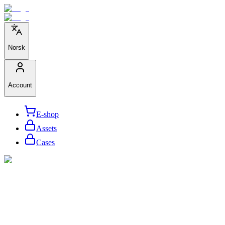
Norsk
Account
E-shop
Assets
Cases