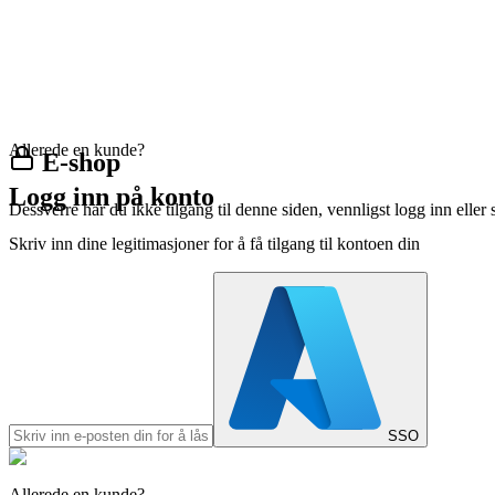
Allerede en kunde?
E-shop
Logg inn på konto
Dessverre har du ikke tilgang til denne siden, vennligst logg inn eller 
Skriv inn dine legitimasjoner for å få tilgang til kontoen din
SSO
Allerede en kunde?