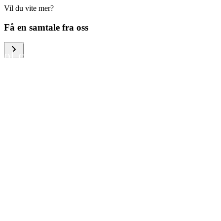
Vil du vite mer?
We help large organizations,
Få en samtale fra oss
the public sector and resellers
of consumer electronics to
become more circular in the
way they think and act. To be
specific, we provide our
partners and customers with
different services that help
them to manage mobile
phones, computers and other
tech devices in a way that is