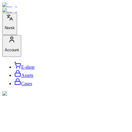
Norsk
Account
E-shop
Assets
Cases