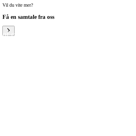
Vil du vite mer?
We help large organizations,
Få en samtale fra oss
the public sector and resellers
of consumer electronics to
become more circular in the
way they think and act. To be
specific, we provide our
partners and customers with
different services that help
them to manage mobile
phones, computers and other
tech devices in a way that is