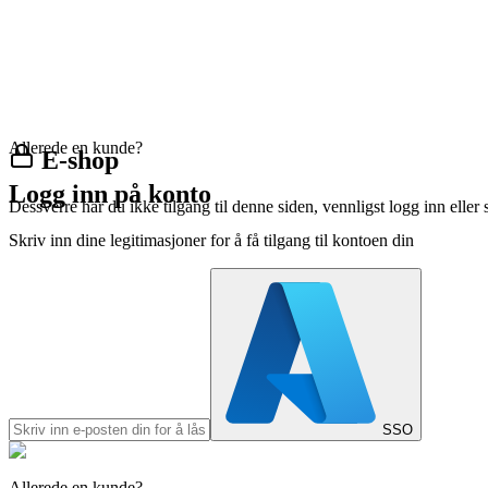
Allerede en kunde?
E-shop
Logg inn på konto
Dessverre har du ikke tilgang til denne siden, vennligst logg inn eller 
Skriv inn dine legitimasjoner for å få tilgang til kontoen din
SSO
Allerede en kunde?