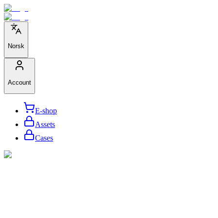
Norsk
Account
E-shop
Assets
Cases