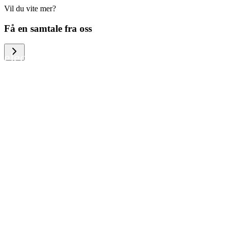
Vil du vite mer?
We help large organizations, the public
Få en samtale fra oss
sector and resellers of consumer
electronics to become more circular in
the way they think and act. To be
specific, we provide our partners and
customers with different services that
help them to manage mobile phones,
computers and other tech devices in a
way that is both cost-efficient and
sustainable.