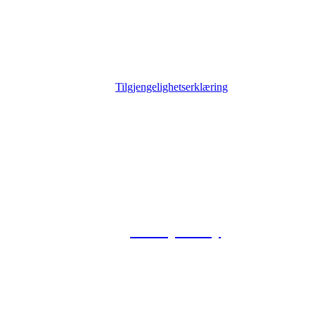
Tilgjengelighetserklæring
© 2026 Foxway
Privacy Policy