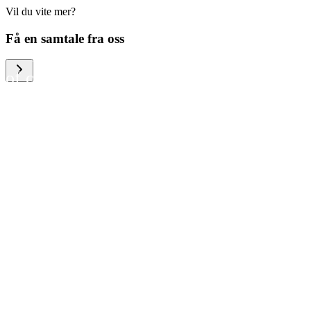
Vil du vite mer?
We help large organizations,
Få en samtale fra oss
the public sector and resellers
of consumer electronics to
become more circular in the
way they think and act. To be
specific, we provide our
partners and customers with
different services that help
them to manage mobile
phones, computers and other
tech devices in a way that is