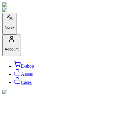
Norsk
Account
E-shop
Assets
Cases