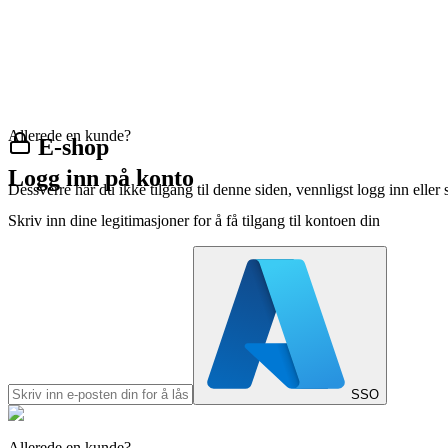
Allerede en kunde?
E-shop
Logg inn på konto
Dessverre har du ikke tilgang til denne siden, vennligst logg inn eller 
Skriv inn dine legitimasjoner for å få tilgang til kontoen din
SSO
Allerede en kunde?