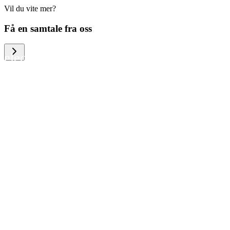
Vil du vite mer?
We help large organizations, the public
Få en samtale fra oss
sector and resellers of consumer
electronics to become more circular in
the way they think and act. To be
specific, we provide our partners and
customers with different services that
help them to manage mobile phones,
computers and other tech devices in a
way that is both cost-efficient and
sustainable.