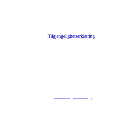
Tilgjengelighetserklæring
© 2026 Foxway
Privacy Policy