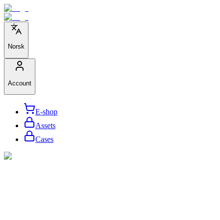
Norsk
Account
E-shop
Assets
Cases