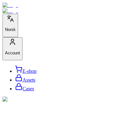
Norsk
Account
E-shop
Assets
Cases