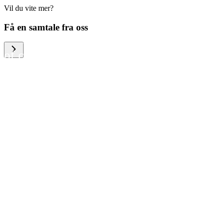
Vil du vite mer?
We help large organizations,
Få en samtale fra oss
the public sector and resellers
of consumer electronics to
become more circular in the
way they think and act. To be
specific, we provide our
partners and customers with
different services that help
them to manage mobile
phones, computers and other
tech devices in a way that is