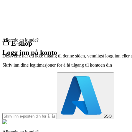
Allerede en kunde?
E-shop
Logg inn på konto
Dessverre har du ikke tilgang til denne siden, vennligst logg inn eller 
Skriv inn dine legitimasjoner for å få tilgang til kontoen din
SSO
Allerede en kunde?