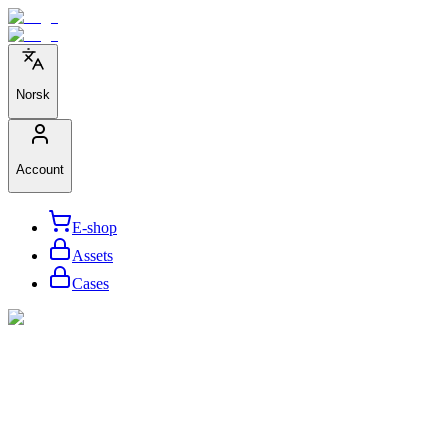
Norsk
Account
E-shop
Assets
Cases