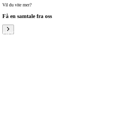
Vil du vite mer?
We help large organizations, the public
Få en samtale fra oss
sector and resellers of consumer
electronics to become more circular in
the way they think and act. To be
specific, we provide our partners and
customers with different services that
help them to manage mobile phones,
computers and other tech devices in a
way that is both cost-efficient and
sustainable.