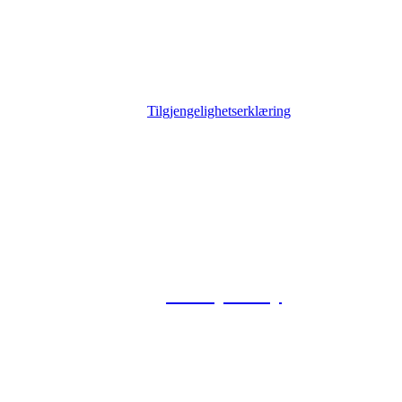
Tilgjengelighetserklæring
© 2026 Foxway
Privacy Policy