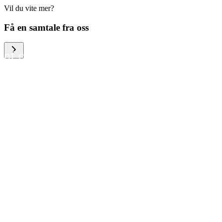
Vil du vite mer?
We help large organizations,
Få en samtale fra oss
the public sector and resellers
of consumer electronics to
become more circular in the
way they think and act. To be
specific, we provide our
partners and customers with
different services that help
them to manage mobile
phones, computers and other
tech devices in a way that is