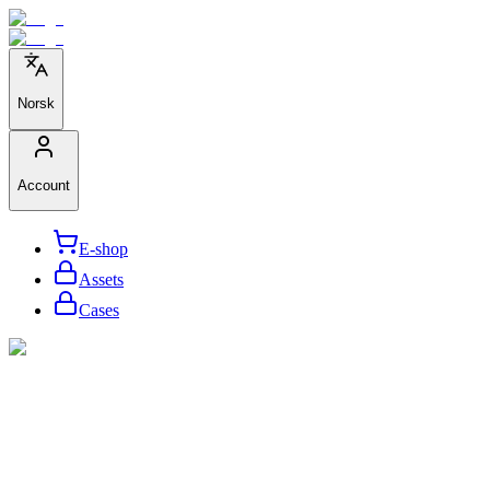
Norsk
Account
E-shop
Assets
Cases