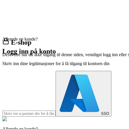
Allerede en kunde?
E-shop
Logg inn på konto
Dessverre har du ikke tilgang til denne siden, vennligst logg inn eller 
Skriv inn dine legitimasjoner for å få tilgang til kontoen din
SSO
Allerede en kunde?