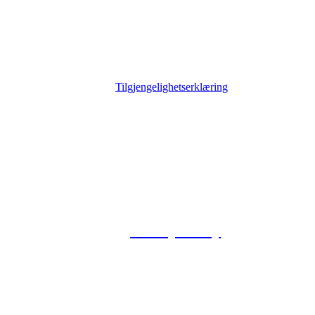
Tilgjengelighetserklæring
© 2026 Foxway
Privacy Policy