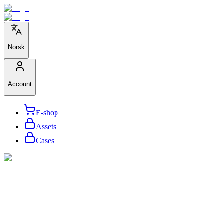
Norsk
Account
E-shop
Assets
Cases