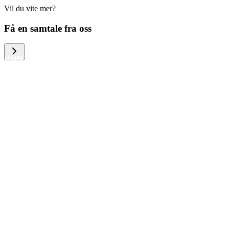
Vil du vite mer?
We help large organizations, the public
Få en samtale fra oss
sector and resellers of consumer
electronics to become more circular in
the way they think and act. To be
specific, we provide our partners and
customers with different services that
help them to manage mobile phones,
computers and other tech devices in a
way that is both cost-efficient and
sustainable.