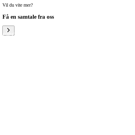
Vil du vite mer?
We help large organizations, the public
Få en samtale fra oss
sector and resellers of consumer
electronics to become more circular in
the way they think and act. To be
specific, we provide our partners and
customers with different services that
help them to manage mobile phones,
computers and other tech devices in a
way that is both cost-efficient and
sustainable.