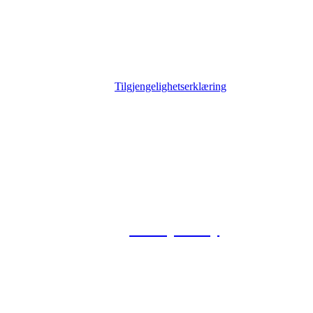
Tilgjengelighetserklæring
© 2026 Foxway
Privacy Policy