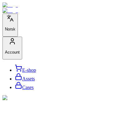
Norsk
Account
E-shop
Assets
Cases