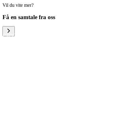
Vil du vite mer?
We help large organizations, the public
Få en samtale fra oss
sector and resellers of consumer
electronics to become more circular in
the way they think and act. To be
specific, we provide our partners and
customers with different services that
help them to manage mobile phones,
computers and other tech devices in a
way that is both cost-efficient and
sustainable.