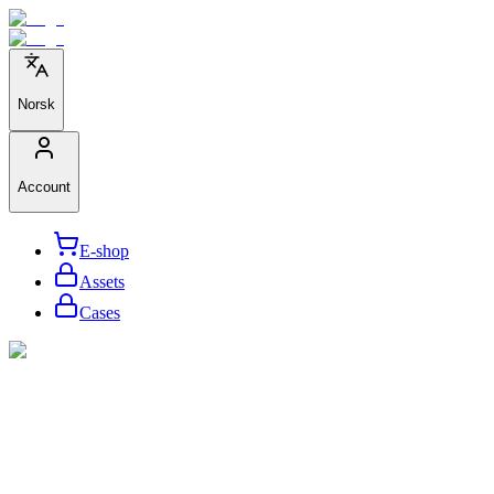
Norsk
Account
E-shop
Assets
Cases