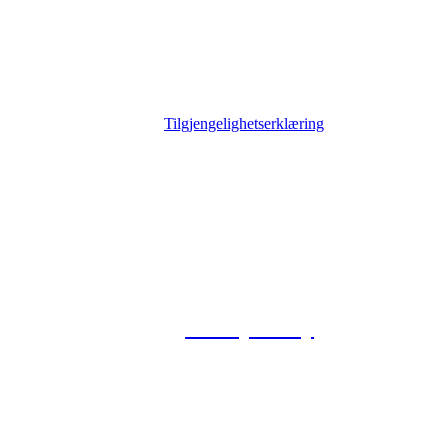
Tilgjengelighetserklæring
© 2026 Foxway
Privacy Policy