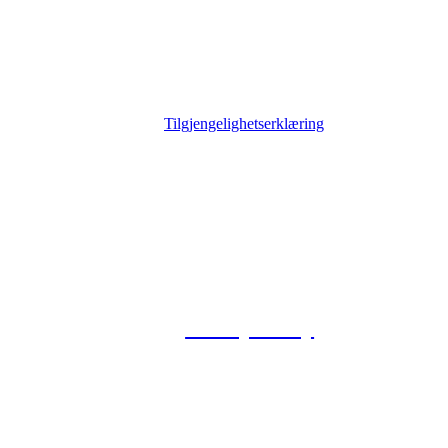
Tilgjengelighetserklæring
© 2026 Foxway
Privacy Policy