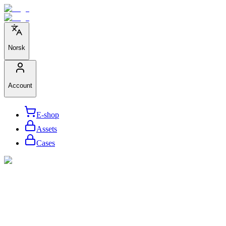
Norsk
Account
E-shop
Assets
Cases