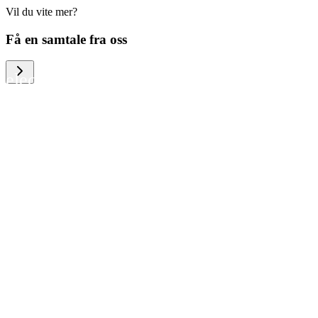
Vil du vite mer?
We help large organizations, the public
Få en samtale fra oss
sector and resellers of consumer
electronics to become more circular in
the way they think and act. To be
specific, we provide our partners and
customers with different services that
help them to manage mobile phones,
computers and other tech devices in a
way that is both cost-efficient and
sustainable.