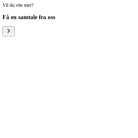
Vil du vite mer?
We help large organizations, the public
Få en samtale fra oss
sector and resellers of consumer
electronics to become more circular in
the way they think and act. To be
specific, we provide our partners and
customers with different services that
help them to manage mobile phones,
computers and other tech devices in a
way that is both cost-efficient and
sustainable.