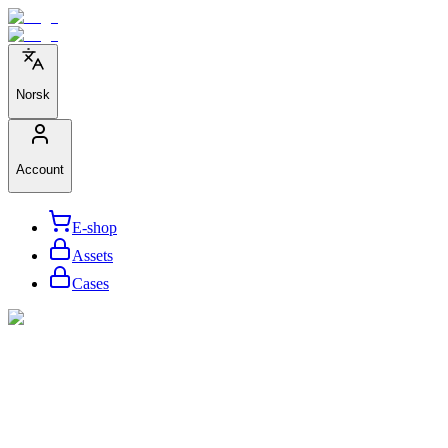
Norsk
Account
E-shop
Assets
Cases