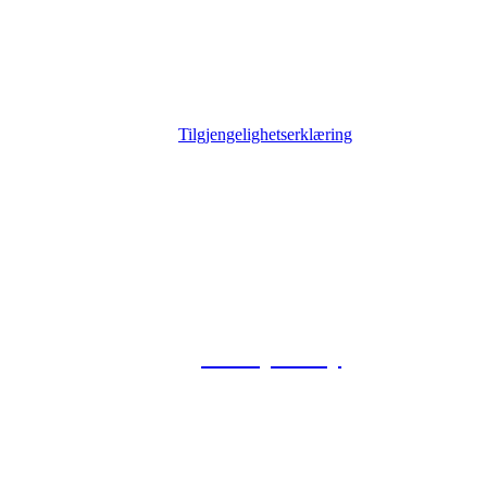
Tilgjengelighetserklæring
© 2026 Foxway
Privacy Policy