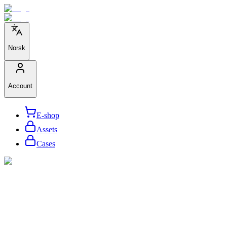
Norsk
Account
E-shop
Assets
Cases