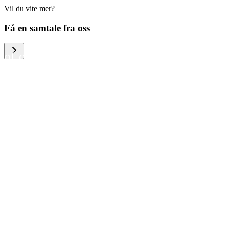
Vil du vite mer?
We help large organizations,
Få en samtale fra oss
the public sector and resellers
of consumer electronics to
become more circular in the
way they think and act. To be
specific, we provide our
partners and customers with
different services that help
them to manage mobile
phones, computers and other
tech devices in a way that is