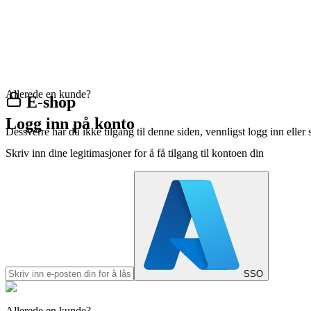
Allerede en kunde?
E-shop
Logg inn på konto
Dessverre har du ikke tilgang til denne siden, vennligst logg inn eller 
Skriv inn dine legitimasjoner for å få tilgang til kontoen din
SSO
Allerede en kunde?